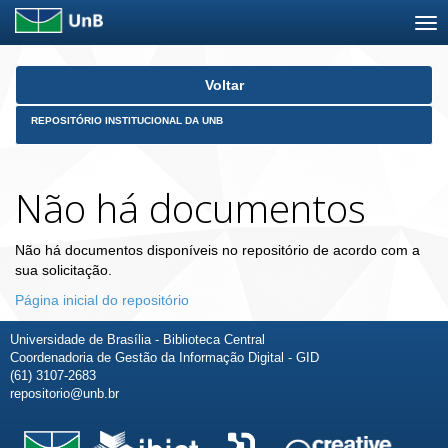
Skip
Voltar
navigation
REPOSITÓRIO INSTITUCIONAL DA UNB
Não há documentos
Não há documentos disponíveis no repositório de acordo com a
sua solicitação.
Página inicial do repositório
Universidade de Brasília - Biblioteca Central
Coordenadoria de Gestão da Informação Digital - GID
(61) 3107-2683
repositorio@unb.br