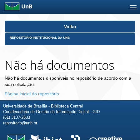
Skip
Voltar
navigation
REPOSITÓRIO INSTITUCIONAL DA UNB
Não há documentos
Não há documentos disponíveis no repositório de acordo com a
sua solicitação.
Página inicial do repositório
Universidade de Brasília - Biblioteca Central
Coordenadoria de Gestão da Informação Digital - GID
(61) 3107-2683
repositorio@unb.br