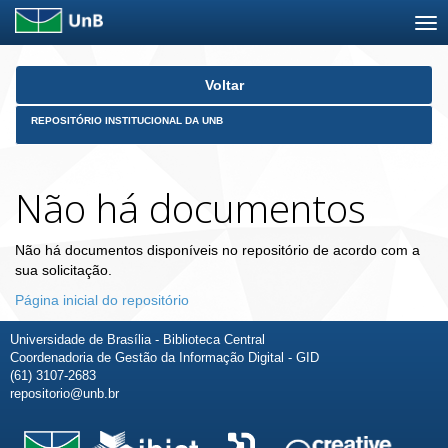
Skip
Voltar
navigation
REPOSITÓRIO INSTITUCIONAL DA UNB
Não há documentos
Não há documentos disponíveis no repositório de acordo com a
sua solicitação.
Página inicial do repositório
Universidade de Brasília - Biblioteca Central
Coordenadoria de Gestão da Informação Digital - GID
(61) 3107-2683
repositorio@unb.br