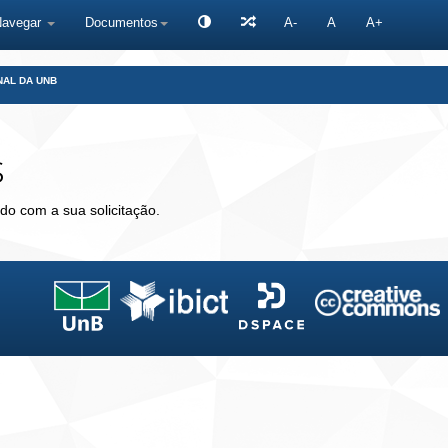
Navegar
Documentos
A-
A
A+
NAL DA UNB
s
do com a sua solicitação.