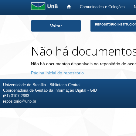
Comunidades e Coleções
Skip
REPOSITÓRIO INSTITUCIO
Voltar
navigation
Não há documento
Não há documentos disponíveis no repositório de acor
Página inicial do repositório
Universidade de Brasília - Biblioteca Central
Coordenadoria de Gestão da Informação Digital - GID
(61) 3107-2683
repositorio@unb.br