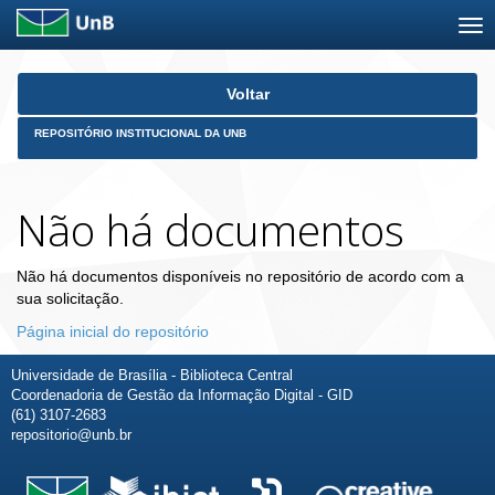
Skip
Voltar
navigation
REPOSITÓRIO INSTITUCIONAL DA UNB
Não há documentos
Não há documentos disponíveis no repositório de acordo com a
sua solicitação.
Página inicial do repositório
Universidade de Brasília - Biblioteca Central
Coordenadoria de Gestão da Informação Digital - GID
(61) 3107-2683
repositorio@unb.br