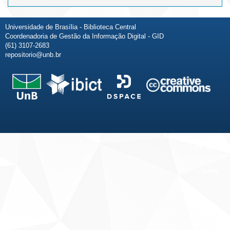
Universidade de Brasília - Biblioteca Central
Coordenadoria de Gestão da Informação Digital - GID
(61) 3107-2683
repositorio@unb.br
Fale conosco
Sobre