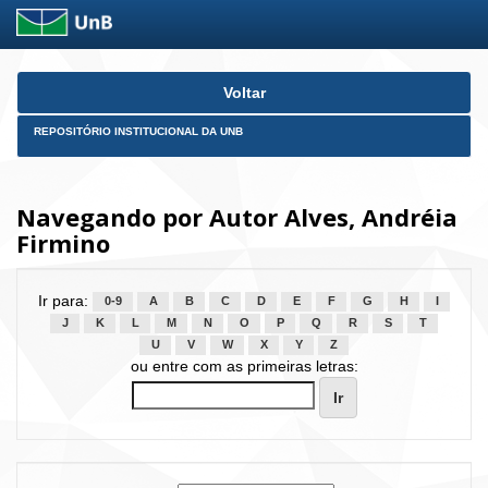
Skip
Voltar
navigation
REPOSITÓRIO INSTITUCIONAL DA UNB
Navegando por Autor Alves, Andréia
Firmino
Ir para:
0-9
A
B
C
D
E
F
G
H
I
J
K
L
M
N
O
P
Q
R
S
T
U
V
W
X
Y
Z
ou entre com as primeiras letras: