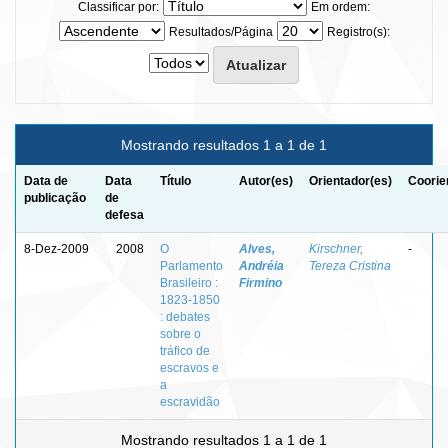
Classificar por:
Em ordem:
Resultados/Página
Registro(s):
Mostrando resultados 1 a 1 de 1
Data de
Data
Título
Autor(es)
Orientador(es)
Coorie
publicação
de
defesa
8-Dez-2009
2008
O
Alves,
Kirschner,
-
Parlamento
Andréia
Tereza Cristina
Brasileiro :
Firmino
1823-1850
: debates
sobre o
tráfico de
escravos e
a
escravidão
Mostrando resultados 1 a 1 de 1