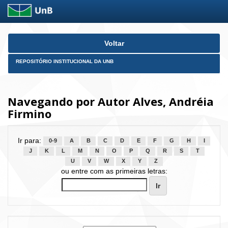
Skip
Voltar
navigation
REPOSITÓRIO INSTITUCIONAL DA UNB
Navegando por Autor Alves, Andréia
Firmino
Ir para:
0-9
A
B
C
D
E
F
G
H
I
J
K
L
M
N
O
P
Q
R
S
T
U
V
W
X
Y
Z
ou entre com as primeiras letras: