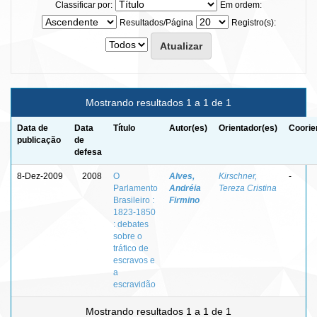
Classificar por:
Em ordem:
Resultados/Página
Registro(s):
Mostrando resultados 1 a 1 de 1
Data de
Data
Título
Autor(es)
Orientador(es)
Coorie
publicação
de
defesa
8-Dez-2009
2008
O
Alves,
Kirschner,
-
Parlamento
Andréia
Tereza Cristina
Brasileiro :
Firmino
1823-1850
: debates
sobre o
tráfico de
escravos e
a
escravidão
Mostrando resultados 1 a 1 de 1