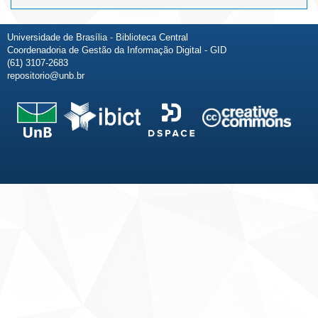
Universidade de Brasília - Biblioteca Central
Coordenadoria de Gestão da Informação Digital - GID
(61) 3107-2683
repositorio@unb.br
Fale conosco
Sobre