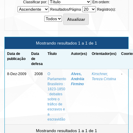
Classificar por:
Em ordem:
Resultados/Página
Registro(s):
Mostrando resultados 1 a 1 de 1
Data de
Data
Título
Autor(es)
Orientador(es)
Coorie
publicação
de
defesa
8-Dez-2009
2008
O
Alves,
Kirschner,
-
Parlamento
Andréia
Tereza Cristina
Brasileiro :
Firmino
1823-1850
: debates
sobre o
tráfico de
escravos e
a
escravidão
Mostrando resultados 1 a 1 de 1