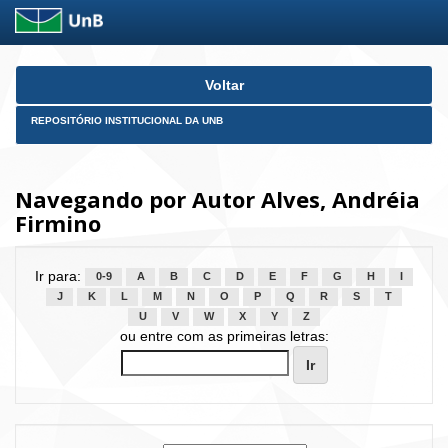
Skip
Voltar
navigation
REPOSITÓRIO INSTITUCIONAL DA UNB
Navegando por Autor Alves, Andréia
Firmino
Ir para:
0-9
A
B
C
D
E
F
G
H
I
J
K
L
M
N
O
P
Q
R
S
T
U
V
W
X
Y
Z
ou entre com as primeiras letras: