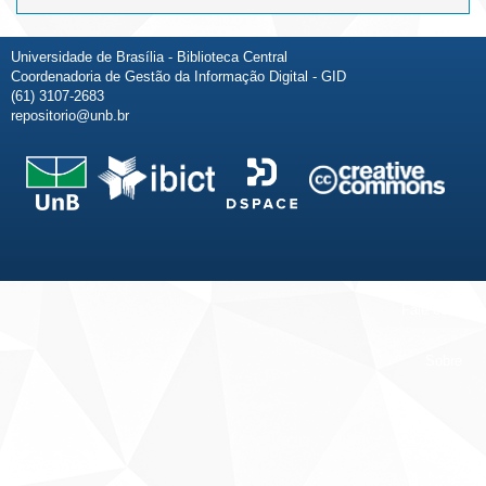
Universidade de Brasília - Biblioteca Central
Coordenadoria de Gestão da Informação Digital - GID
(61) 3107-2683
repositorio@unb.br
Fale conosco
Sobre