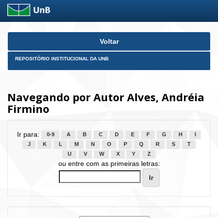
Skip
Voltar
navigation
REPOSITÓRIO INSTITUCIONAL DA UNB
Navegando por Autor Alves, Andréia
Firmino
Ir para:
0-9
A
B
C
D
E
F
G
H
I
J
K
L
M
N
O
P
Q
R
S
T
U
V
W
X
Y
Z
ou entre com as primeiras letras: