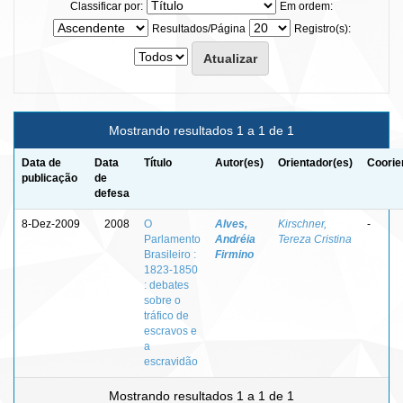
Classificar por:
Em ordem:
Resultados/Página
Registro(s):
Mostrando resultados 1 a 1 de 1
Data de
Data
Título
Autor(es)
Orientador(es)
Coorie
publicação
de
defesa
8-Dez-2009
2008
O
Alves,
Kirschner,
-
Parlamento
Andréia
Tereza Cristina
Brasileiro :
Firmino
1823-1850
: debates
sobre o
tráfico de
escravos e
a
escravidão
Mostrando resultados 1 a 1 de 1