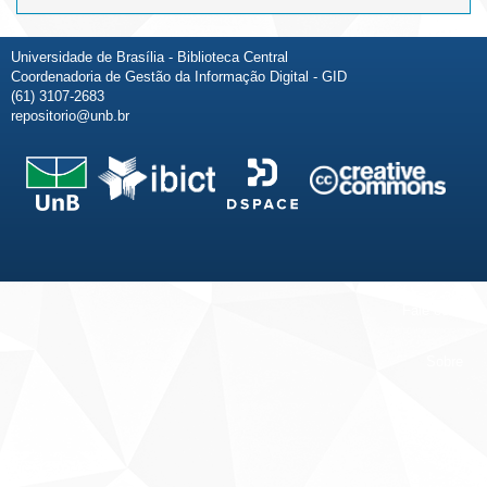
Universidade de Brasília - Biblioteca Central
Coordenadoria de Gestão da Informação Digital - GID
(61) 3107-2683
repositorio@unb.br
Fale conosco
Sobre