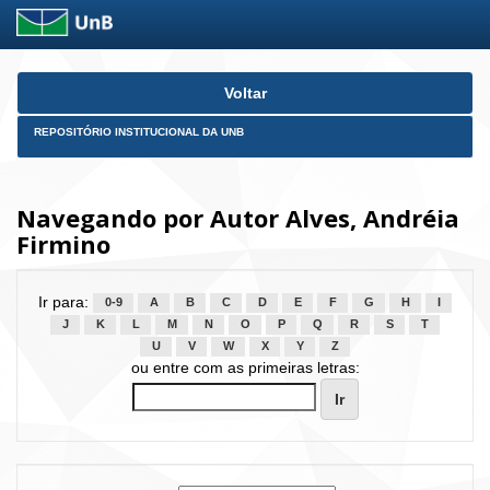
Skip
Voltar
navigation
REPOSITÓRIO INSTITUCIONAL DA UNB
Navegando por Autor Alves, Andréia
Firmino
Ir para:
0-9
A
B
C
D
E
F
G
H
I
J
K
L
M
N
O
P
Q
R
S
T
U
V
W
X
Y
Z
ou entre com as primeiras letras: