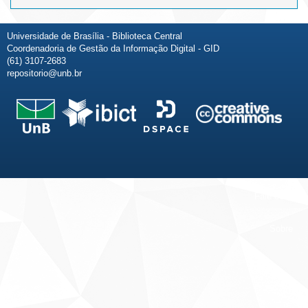
Universidade de Brasília - Biblioteca Central
Coordenadoria de Gestão da Informação Digital - GID
(61) 3107-2683
repositorio@unb.br
Fale conosco
Sobre