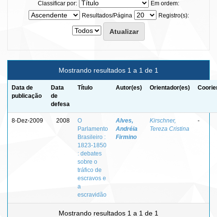
Classificar por:
Em ordem:
Resultados/Página
Registro(s):
Mostrando resultados 1 a 1 de 1
Data de
Data
Título
Autor(es)
Orientador(es)
Coorie
publicação
de
defesa
8-Dez-2009
2008
O
Alves,
Kirschner,
-
Parlamento
Andréia
Tereza Cristina
Brasileiro :
Firmino
1823-1850
: debates
sobre o
tráfico de
escravos e
a
escravidão
Mostrando resultados 1 a 1 de 1