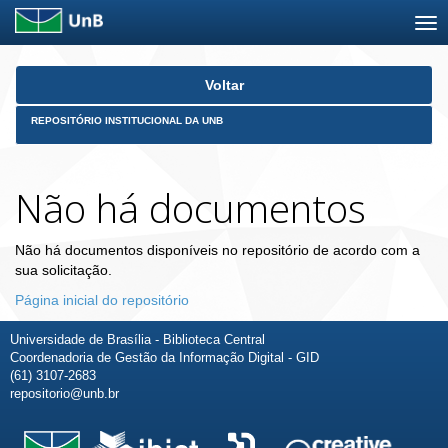
Skip
Voltar
navigation
REPOSITÓRIO INSTITUCIONAL DA UNB
Não há documentos
Não há documentos disponíveis no repositório de acordo com a
sua solicitação.
Página inicial do repositório
Universidade de Brasília - Biblioteca Central
Coordenadoria de Gestão da Informação Digital - GID
(61) 3107-2683
repositorio@unb.br