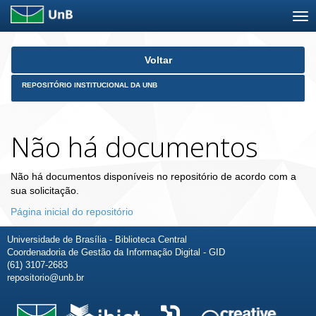
Skip
Voltar
navigation
REPOSITÓRIO INSTITUCIONAL DA UNB
Não há documentos
Não há documentos disponíveis no repositório de acordo com a
sua solicitação.
Página inicial do repositório
Universidade de Brasília - Biblioteca Central
Coordenadoria de Gestão da Informação Digital - GID
(61) 3107-2683
repositorio@unb.br