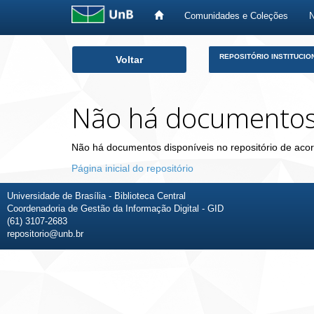
Comunidades e Coleções
Skip
REPOSITÓRIO INSTITUCIO
Voltar
navigation
Não há documento
Não há documentos disponíveis no repositório de acor
Página inicial do repositório
Universidade de Brasília - Biblioteca Central
Coordenadoria de Gestão da Informação Digital - GID
(61) 3107-2683
repositorio@unb.br