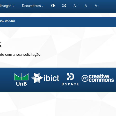
Navegar
Documentos
A-
A
A+
NAL DA UNB
s
do com a sua solicitação.