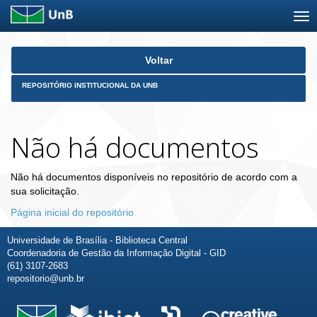
Skip
Voltar
navigation
REPOSITÓRIO INSTITUCIONAL DA UNB
Não há documentos
Não há documentos disponíveis no repositório de acordo com a
sua solicitação.
Página inicial do repositório
Universidade de Brasília - Biblioteca Central
Coordenadoria de Gestão da Informação Digital - GID
(61) 3107-2683
repositorio@unb.br