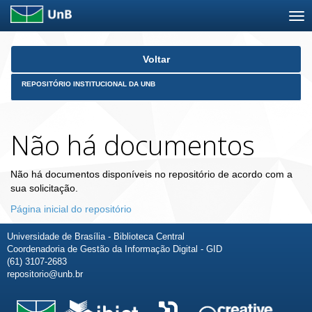
Skip
Voltar
navigation
REPOSITÓRIO INSTITUCIONAL DA UNB
Não há documentos
Não há documentos disponíveis no repositório de acordo com a
sua solicitação.
Página inicial do repositório
Universidade de Brasília - Biblioteca Central
Coordenadoria de Gestão da Informação Digital - GID
(61) 3107-2683
repositorio@unb.br