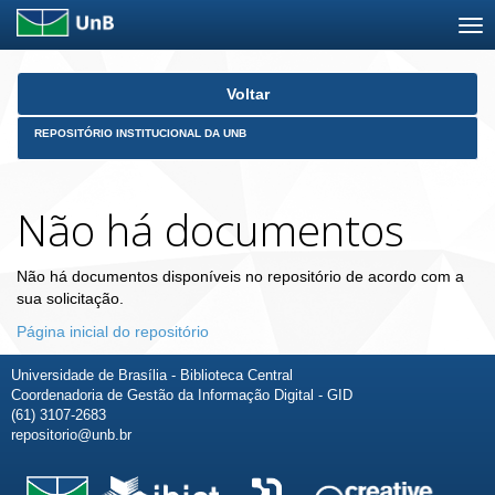
Skip
Voltar
navigation
REPOSITÓRIO INSTITUCIONAL DA UNB
Não há documentos
Não há documentos disponíveis no repositório de acordo com a
sua solicitação.
Página inicial do repositório
Universidade de Brasília - Biblioteca Central
Coordenadoria de Gestão da Informação Digital - GID
(61) 3107-2683
repositorio@unb.br