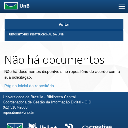
Skip
Voltar
navigation
REPOSITÓRIO INSTITUCIONAL DA UNB
Não há documentos
Não há documentos disponíveis no repositório de acordo com a
sua solicitação.
Página inicial do repositório
Universidade de Brasília - Biblioteca Central
Coordenadoria de Gestão da Informação Digital - GID
(61) 3107-2683
repositorio@unb.br