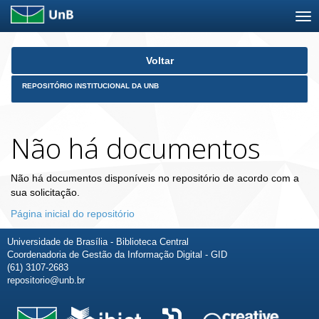
Skip
Voltar
navigation
REPOSITÓRIO INSTITUCIONAL DA UNB
Não há documentos
Não há documentos disponíveis no repositório de acordo com a
sua solicitação.
Página inicial do repositório
Universidade de Brasília - Biblioteca Central
Coordenadoria de Gestão da Informação Digital - GID
(61) 3107-2683
repositorio@unb.br