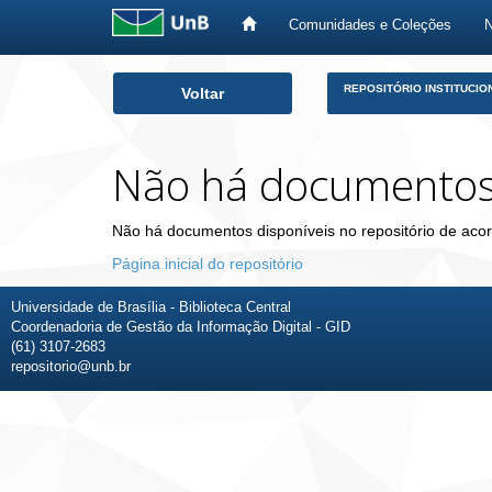
Comunidades e Coleções
Skip
REPOSITÓRIO INSTITUCIO
Voltar
navigation
Não há documento
Não há documentos disponíveis no repositório de acor
Página inicial do repositório
Universidade de Brasília - Biblioteca Central
Coordenadoria de Gestão da Informação Digital - GID
(61) 3107-2683
repositorio@unb.br