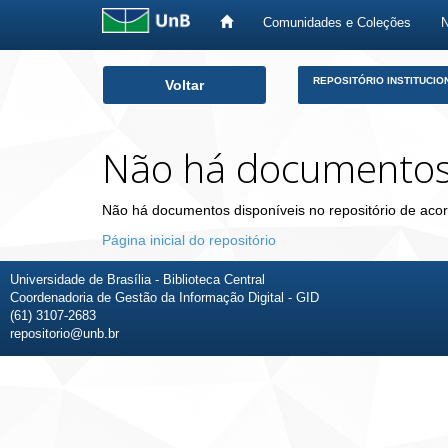
Comunidades e Coleções
Skip
REPOSITÓRIO INSTITUCIO
Voltar
navigation
Não há documento
Não há documentos disponíveis no repositório de acor
Página inicial do repositório
Universidade de Brasília - Biblioteca Central
Coordenadoria de Gestão da Informação Digital - GID
(61) 3107-2683
repositorio@unb.br