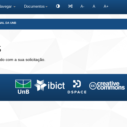
Navegar
Documentos
A-
A
A+
NAL DA UNB
s
do com a sua solicitação.