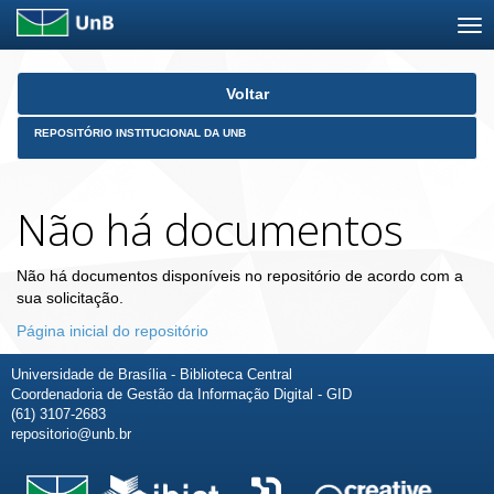
Skip
Voltar
navigation
REPOSITÓRIO INSTITUCIONAL DA UNB
Não há documentos
Não há documentos disponíveis no repositório de acordo com a
sua solicitação.
Página inicial do repositório
Universidade de Brasília - Biblioteca Central
Coordenadoria de Gestão da Informação Digital - GID
(61) 3107-2683
repositorio@unb.br