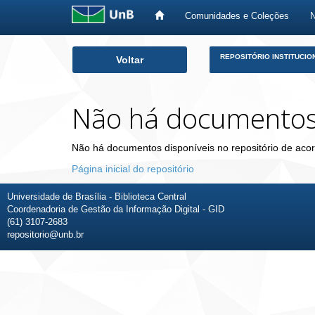
Comunidades e Coleções
Skip
REPOSITÓRIO INSTITUCIO
Voltar
navigation
Não há documento
Não há documentos disponíveis no repositório de acor
Página inicial do repositório
Universidade de Brasília - Biblioteca Central
Coordenadoria de Gestão da Informação Digital - GID
(61) 3107-2683
repositorio@unb.br