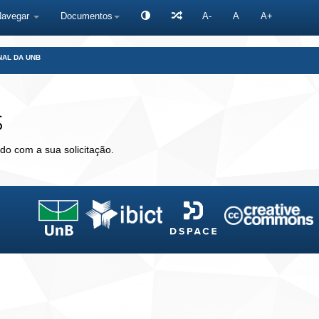
Navegar
Documentos
A-
A
A+
NAL DA UNB
s
do com a sua solicitação.