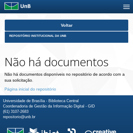
Skip
Voltar
navigation
REPOSITÓRIO INSTITUCIONAL DA UNB
Não há documentos
Não há documentos disponíveis no repositório de acordo com a
sua solicitação.
Página inicial do repositório
Universidade de Brasília - Biblioteca Central
Coordenadoria de Gestão da Informação Digital - GID
(61) 3107-2683
repositorio@unb.br