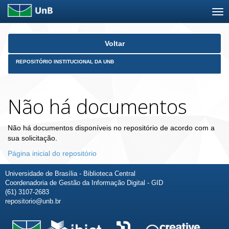
Skip
Voltar
navigation
REPOSITÓRIO INSTITUCIONAL DA UNB
Não há documentos
Não há documentos disponíveis no repositório de acordo com a
sua solicitação.
Página inicial do repositório
Universidade de Brasília - Biblioteca Central
Coordenadoria de Gestão da Informação Digital - GID
(61) 3107-2683
repositorio@unb.br