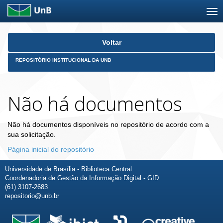
Skip
Voltar
navigation
REPOSITÓRIO INSTITUCIONAL DA UNB
Não há documentos
Não há documentos disponíveis no repositório de acordo com a
sua solicitação.
Página inicial do repositório
Universidade de Brasília - Biblioteca Central
Coordenadoria de Gestão da Informação Digital - GID
(61) 3107-2683
repositorio@unb.br