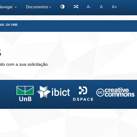
Navegar
Documentos
A-
A
A+
NAL DA UNB
s
do com a sua solicitação.