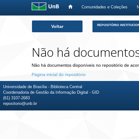
Comunidades e Coleções
Skip
REPOSITÓRIO INSTITUCIO
Voltar
navigation
Não há documento
Não há documentos disponíveis no repositório de acor
Página inicial do repositório
Universidade de Brasília - Biblioteca Central
Coordenadoria de Gestão da Informação Digital - GID
(61) 3107-2683
repositorio@unb.br