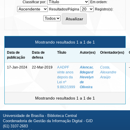
Classificar por:
Em ordem:
Resultados/Página
Registro(s):
Mostrando resultados 1 a 1 de 1
Data de
Data de
Título
Autor(es)
Orientador(es)
publicação
defesa
17-Jan-2024
22-Mar-2019
A ADPF
Alencar,
Costa,
-
vinte anos
Ildegard
Alexandre
depois da
Hevelyn
Araújo
Lei nº
de
9.882/1999
Oliveira
Mostrando resultados 1 a 1 de 1
Universidade de Brasília - Biblioteca Central
Coordenadoria de Gestão da Informação Digital - GID
(61) 3107-2683