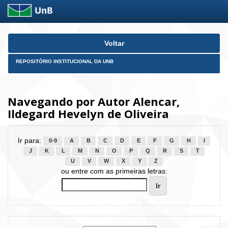
Skip
Voltar
navigation
REPOSITÓRIO INSTITUCIONAL DA UNB
Navegando por Autor Alencar,
Ildegard Hevelyn de Oliveira
Ir para:
0-9
A
B
C
D
E
F
G
H
I
J
K
L
M
N
O
P
Q
R
S
T
U
V
W
X
Y
Z
ou entre com as primeiras letras: