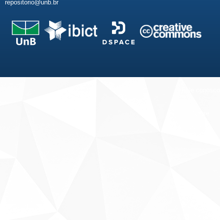
repositorio@unb.br
Fale conosco
Sobre