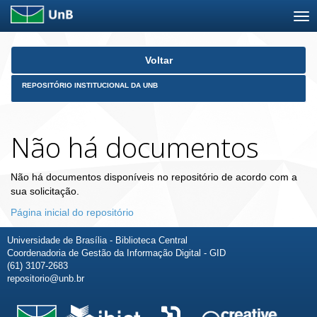
Skip
Voltar
navigation
REPOSITÓRIO INSTITUCIONAL DA UNB
Não há documentos
Não há documentos disponíveis no repositório de acordo com a
sua solicitação.
Página inicial do repositório
Universidade de Brasília - Biblioteca Central
Coordenadoria de Gestão da Informação Digital - GID
(61) 3107-2683
repositorio@unb.br