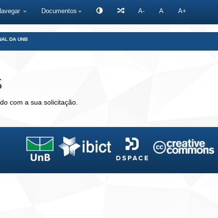
Navegar
Documentos
A-
A
A+
NAL DA UNB
s
do com a sua solicitação.