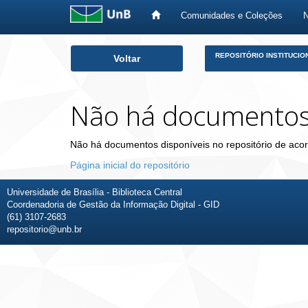
Comunidades e Coleções
Skip
REPOSITÓRIO INSTITUCIO
Voltar
navigation
Não há documento
Não há documentos disponíveis no repositório de acor
Página inicial do repositório
Universidade de Brasília - Biblioteca Central
Coordenadoria de Gestão da Informação Digital - GID
(61) 3107-2683
repositorio@unb.br