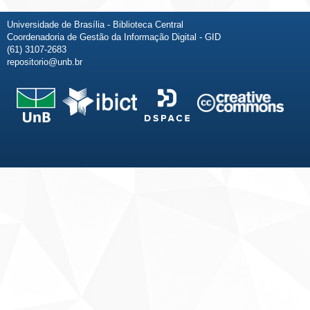
Universidade de Brasília - Biblioteca Central
Coordenadoria de Gestão da Informação Digital - GID
(61) 3107-2683
repositorio@unb.br
Fale conosco
Sobre