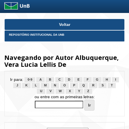
Skip
Voltar
navigation
REPOSITÓRIO INSTITUCIONAL DA UNB
Navegando por Autor Albuquerque,
Vera Lucia Lellis De
Ir para:
0-9
A
B
C
D
E
F
G
H
I
J
K
L
M
N
O
P
Q
R
S
T
U
V
W
X
Y
Z
ou entre com as primeiras letras: