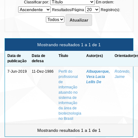
Classificar por:
Em ordem:
Resultados/Página
Registro(s):
Mostrando resultados 1 a 1 de 1
Data de
Data de
Título
Autor(es)
Orientador(e
publicação
defesa
7-Jun-2019
11-Dez-1986
Perfil do
Albuquerque,
Robredo,
profissional
Vera Lucia
Jaime
de
Lellis De
informação
atuando no
sistema de
informação
da área de
biotecnologia
no Brasil
Mostrando resultados 1 a 1 de 1