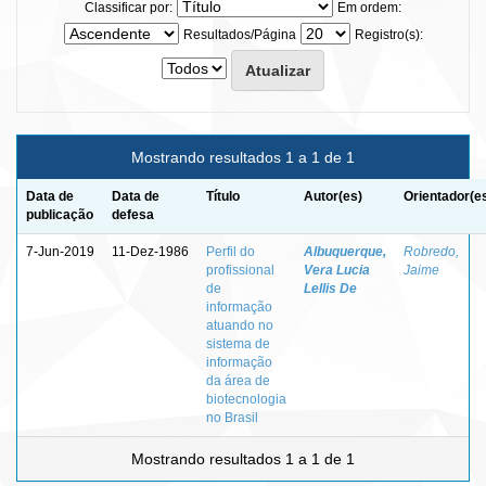
Classificar por:
Em ordem:
Resultados/Página
Registro(s):
Mostrando resultados 1 a 1 de 1
Data de
Data de
Título
Autor(es)
Orientador(e
publicação
defesa
7-Jun-2019
11-Dez-1986
Perfil do
Albuquerque,
Robredo,
profissional
Vera Lucia
Jaime
de
Lellis De
informação
atuando no
sistema de
informação
da área de
biotecnologia
no Brasil
Mostrando resultados 1 a 1 de 1