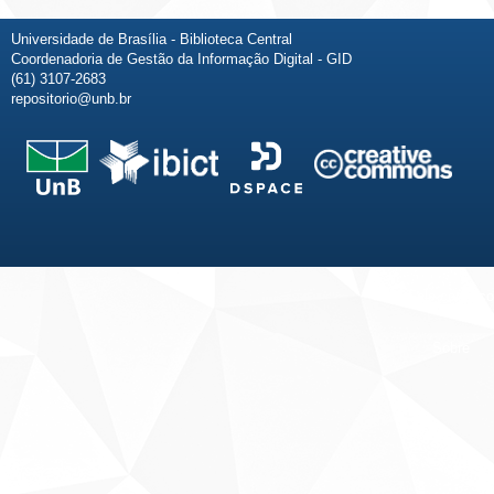
Universidade de Brasília - Biblioteca Central
Coordenadoria de Gestão da Informação Digital - GID
(61) 3107-2683
repositorio@unb.br
Fale conosco
Sobre