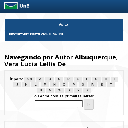
Skip
Voltar
navigation
REPOSITÓRIO INSTITUCIONAL DA UNB
Navegando por Autor Albuquerque,
Vera Lucia Lellis De
Ir para:
0-9
A
B
C
D
E
F
G
H
I
J
K
L
M
N
O
P
Q
R
S
T
U
V
W
X
Y
Z
ou entre com as primeiras letras: