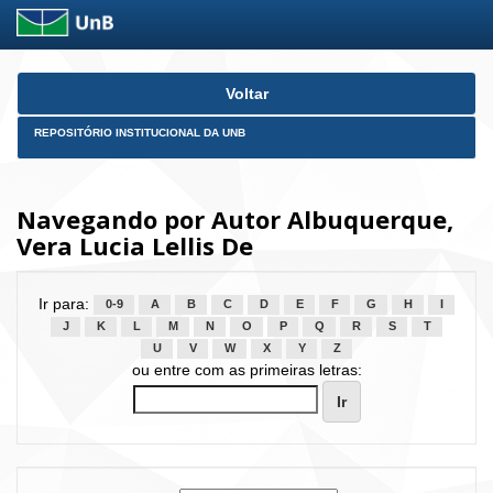
Skip
Voltar
navigation
REPOSITÓRIO INSTITUCIONAL DA UNB
Navegando por Autor Albuquerque,
Vera Lucia Lellis De
Ir para:
0-9
A
B
C
D
E
F
G
H
I
J
K
L
M
N
O
P
Q
R
S
T
U
V
W
X
Y
Z
ou entre com as primeiras letras: