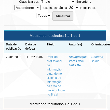
Classificar por:
Em ordem:
Resultados/Página
Registro(s):
Mostrando resultados 1 a 1 de 1
Data de
Data de
Título
Autor(es)
Orientador(e
publicação
defesa
7-Jun-2019
11-Dez-1986
Perfil do
Albuquerque,
Robredo,
profissional
Vera Lucia
Jaime
de
Lellis De
informação
atuando no
sistema de
informação
da área de
biotecnologia
no Brasil
Mostrando resultados 1 a 1 de 1