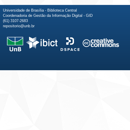
Universidade de Brasília - Biblioteca Central
Coordenadoria de Gestão da Informação Digital - GID
(61) 3107-2683
repositorio@unb.br
Fale conosco
Sobre