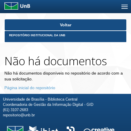
Skip
Voltar
navigation
REPOSITÓRIO INSTITUCIONAL DA UNB
Não há documentos
Não há documentos disponíveis no repositório de acordo com a
sua solicitação.
Página inicial do repositório
Universidade de Brasília - Biblioteca Central
Coordenadoria de Gestão da Informação Digital - GID
(61) 3107-2683
repositorio@unb.br