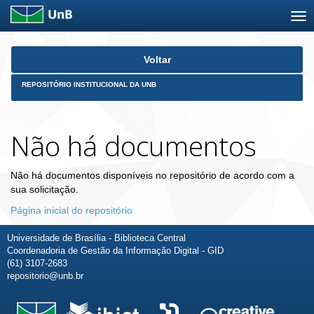
Skip
Voltar
navigation
REPOSITÓRIO INSTITUCIONAL DA UNB
Não há documentos
Não há documentos disponíveis no repositório de acordo com a
sua solicitação.
Página inicial do repositório
Universidade de Brasília - Biblioteca Central
Coordenadoria de Gestão da Informação Digital - GID
(61) 3107-2683
repositorio@unb.br