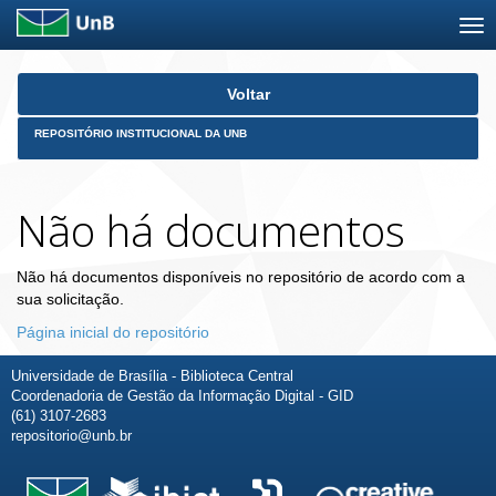
Skip
Voltar
navigation
REPOSITÓRIO INSTITUCIONAL DA UNB
Não há documentos
Não há documentos disponíveis no repositório de acordo com a
sua solicitação.
Página inicial do repositório
Universidade de Brasília - Biblioteca Central
Coordenadoria de Gestão da Informação Digital - GID
(61) 3107-2683
repositorio@unb.br