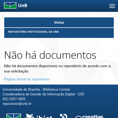
Skip
Voltar
navigation
REPOSITÓRIO INSTITUCIONAL DA UNB
Não há documentos
Não há documentos disponíveis no repositório de acordo com a
sua solicitação.
Página inicial do repositório
Universidade de Brasília - Biblioteca Central
Coordenadoria de Gestão da Informação Digital - GID
(61) 3107-2683
repositorio@unb.br