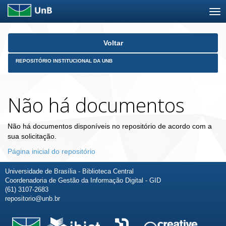
Skip
Voltar
navigation
REPOSITÓRIO INSTITUCIONAL DA UNB
Não há documentos
Não há documentos disponíveis no repositório de acordo com a
sua solicitação.
Página inicial do repositório
Universidade de Brasília - Biblioteca Central
Coordenadoria de Gestão da Informação Digital - GID
(61) 3107-2683
repositorio@unb.br