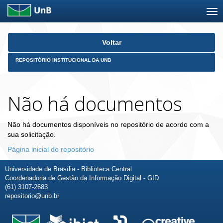
Skip
Voltar
navigation
REPOSITÓRIO INSTITUCIONAL DA UNB
Não há documentos
Não há documentos disponíveis no repositório de acordo com a
sua solicitação.
Página inicial do repositório
Universidade de Brasília - Biblioteca Central
Coordenadoria de Gestão da Informação Digital - GID
(61) 3107-2683
repositorio@unb.br