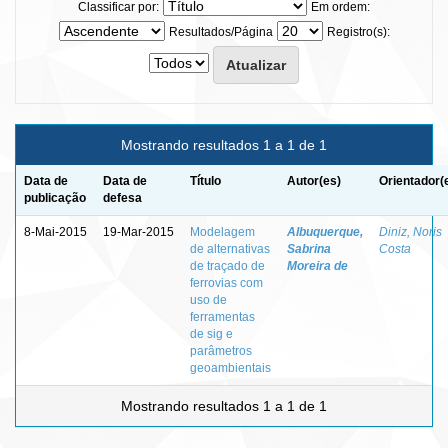
Classificar por:
Em ordem:
Resultados/Página
Registro(s):
Mostrando resultados 1 a 1 de 1
Data de
Data de
Título
Autor(es)
Orientador(
publicação
defesa
8-Mai-2015
19-Mar-2015
Modelagem
Albuquerque,
Diniz, Noris
de alternativas
Sabrina
Costa
de traçado de
Moreira de
ferrovias com
uso de
ferramentas
de sig e
parâmetros
geoambientais
Mostrando resultados 1 a 1 de 1