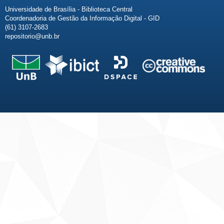
Universidade de Brasília - Biblioteca Central
Coordenadoria de Gestão da Informação Digital - GID
(61) 3107-2683
repositorio@unb.br
Fale conosco
Sobre