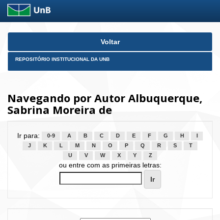
Skip
Voltar
navigation
REPOSITÓRIO INSTITUCIONAL DA UNB
Navegando por Autor Albuquerque,
Sabrina Moreira de
Ir para:
0-9
A
B
C
D
E
F
G
H
I
J
K
L
M
N
O
P
Q
R
S
T
U
V
W
X
Y
Z
ou entre com as primeiras letras: