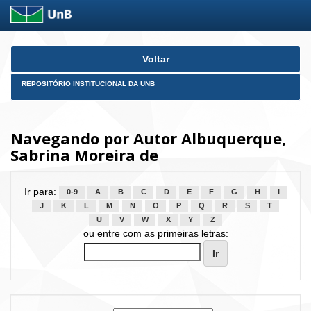
Skip
Voltar
navigation
REPOSITÓRIO INSTITUCIONAL DA UNB
Navegando por Autor Albuquerque,
Sabrina Moreira de
Ir para:
0-9
A
B
C
D
E
F
G
H
I
J
K
L
M
N
O
P
Q
R
S
T
U
V
W
X
Y
Z
ou entre com as primeiras letras: