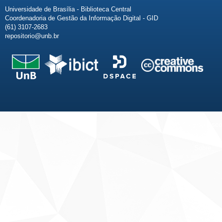
Universidade de Brasília - Biblioteca Central
Coordenadoria de Gestão da Informação Digital - GID
(61) 3107-2683
repositorio@unb.br
Fale conosco
Sobre