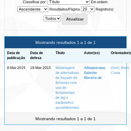
Classificar por:
Em ordem:
Resultados/Página
Registro(s):
Mostrando resultados 1 a 1 de 1
Data de
Data de
Título
Autor(es)
Orientador(
publicação
defesa
8-Mai-2015
19-Mar-2015
Modelagem
Albuquerque,
Diniz, Noris
de alternativas
Sabrina
Costa
de traçado de
Moreira de
ferrovias com
uso de
ferramentas
de sig e
parâmetros
geoambientais
Mostrando resultados 1 a 1 de 1