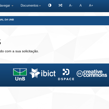
Navegar
Documentos
A-
A
A+
NAL DA UNB
s
do com a sua solicitação.