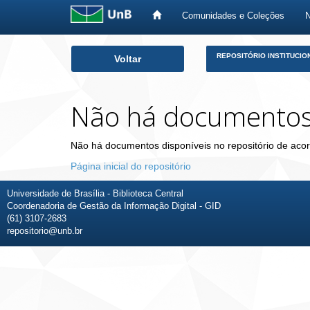
Comunidades e Coleções
Skip
REPOSITÓRIO INSTITUCIO
Voltar
navigation
Não há documento
Não há documentos disponíveis no repositório de acor
Página inicial do repositório
Universidade de Brasília - Biblioteca Central
Coordenadoria de Gestão da Informação Digital - GID
(61) 3107-2683
repositorio@unb.br