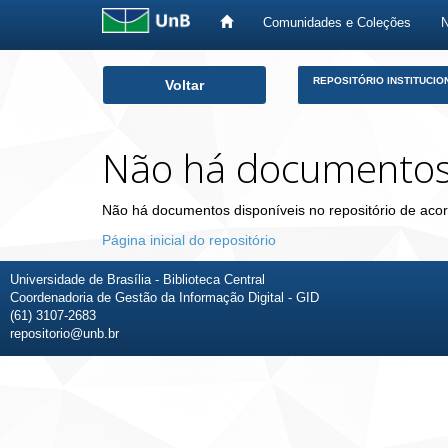
Comunidades e Coleções
Skip
REPOSITÓRIO INSTITUCIO
Voltar
navigation
Não há documento
Não há documentos disponíveis no repositório de acor
Página inicial do repositório
Universidade de Brasília - Biblioteca Central
Coordenadoria de Gestão da Informação Digital - GID
(61) 3107-2683
repositorio@unb.br