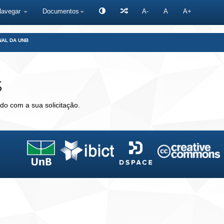
Navegar
Documentos
A-
A
A+
NAL DA UNB
s
do com a sua solicitação.