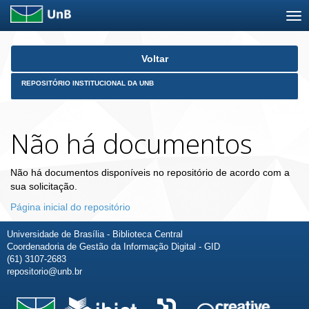
Skip
Voltar
navigation
REPOSITÓRIO INSTITUCIONAL DA UNB
Não há documentos
Não há documentos disponíveis no repositório de acordo com a
sua solicitação.
Página inicial do repositório
Universidade de Brasília - Biblioteca Central
Coordenadoria de Gestão da Informação Digital - GID
(61) 3107-2683
repositorio@unb.br