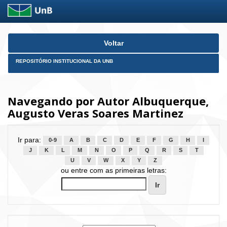
Skip
Voltar
navigation
REPOSITÓRIO INSTITUCIONAL DA UNB
Navegando por Autor Albuquerque,
Augusto Veras Soares Martinez
Ir para:
0-9
A
B
C
D
E
F
G
H
I
J
K
L
M
N
O
P
Q
R
S
T
U
V
W
X
Y
Z
ou entre com as primeiras letras: