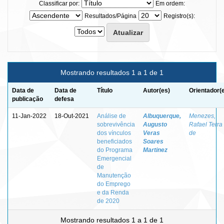
Classificar por:
Em ordem:
Resultados/Página
Registro(s):
Mostrando resultados 1 a 1 de 1
Data de
Data de
Título
Autor(es)
Orientador(
publicação
defesa
11-Jan-2022
18-Out-2021
Análise de
Albuquerque,
Menezes,
sobrevivência
Augusto
Rafael Terra
dos vínculos
Veras
de
beneficiados
Soares
do Programa
Martinez
Emergencial
de
Manutenção
do Emprego
e da Renda
de 2020
Mostrando resultados 1 a 1 de 1