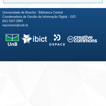
Universidade de Brasília - Biblioteca Central
Coordenadoria de Gestão da Informação Digital - GID
(61) 3107-2683
repositorio@unb.br
Fale conosco
Sobre