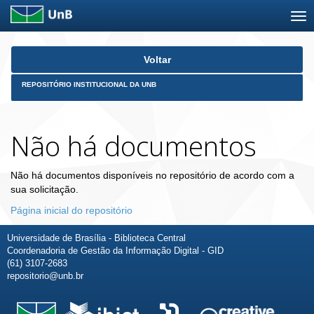
Skip
Voltar
navigation
REPOSITÓRIO INSTITUCIONAL DA UNB
Não há documentos
Não há documentos disponíveis no repositório de acordo com a
sua solicitação.
Página inicial do repositório
Universidade de Brasília - Biblioteca Central
Coordenadoria de Gestão da Informação Digital - GID
(61) 3107-2683
repositorio@unb.br