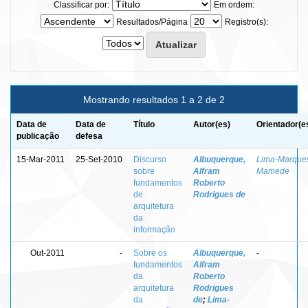
Classificar por:
Em ordem:
Resultados/Página
Registro(s):
Mostrando resultados 1 a 2 de 2
Data de
Data de
Título
Autor(es)
Orientador(e
publicação
defesa
15-Mar-2011
25-Set-2010
Discurso
Albuquerque,
Lima-Marque
sobre
Alfram
Mamede
fundamentos
Roberto
de
Rodrigues de
arquitetura
da
informação
Out-2011
-
Sobre os
Albuquerque,
-
fundamentos
Alfram
da
Roberto
arquitetura
Rodrigues
da
de
;
Lima-