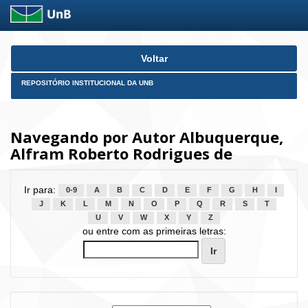
Skip
Voltar
navigation
REPOSITÓRIO INSTITUCIONAL DA UNB
Navegando por Autor Albuquerque,
Alfram Roberto Rodrigues de
Ir para:
0-9
A
B
C
D
E
F
G
H
I
J
K
L
M
N
O
P
Q
R
S
T
U
V
W
X
Y
Z
ou entre com as primeiras letras: