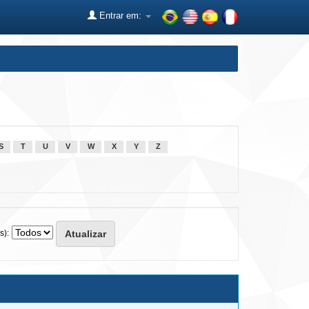
Entrar em:
S
T
U
V
W
X
Y
Z
s):