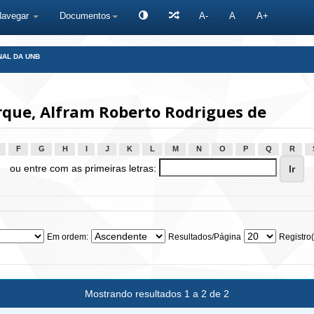
Navegar
Documentos
A-
A
A+
NAL DA UNB
que, Alfram Roberto Rodrigues de
F
G
H
I
J
K
L
M
N
O
P
Q
R
ou entre com as primeiras letras:
Em ordem:
Resultados/Página
Registro(
Mostrando resultados 1 a 2 de 2