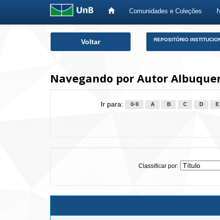
Comunidades e Coleções
Skip
REPOSITÓRIO INSTITUCIO
Voltar
navigation
Navegando por Autor Albuquer
Ir para:
0-9
A
B
C
D
E
Classificar por: