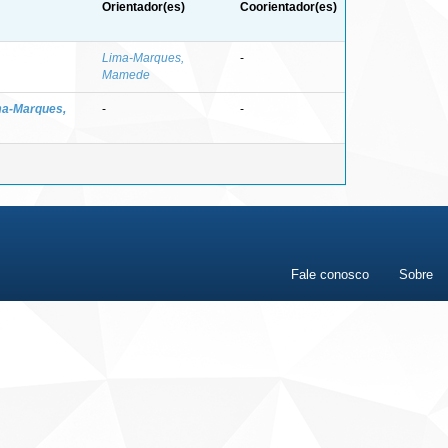
Orientador(es)
Coorientador(es)
Lima-Marques,
-
Mamede
ma-Marques,
-
-
Fale conosco
Sobre