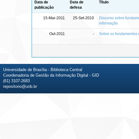
Data de
Data de
Título
publicação
defesa
15-Mar-2011
25-Set-2010
Discurso sobre fundame
informação
Out-2011
-
Sobre os fundamentos d
Universidade de Brasília - Biblioteca Central
Coordenadoria de Gestão da Informação Digital - GID
(61) 3107-2683
repositorio@unb.br