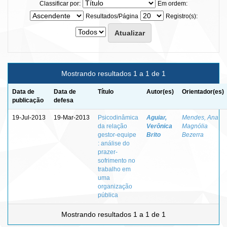
Classificar por:
Em ordem:
Resultados/Página
Registro(s):
Mostrando resultados 1 a 1 de 1
Data de
Data de
Título
Autor(es)
Orientador(es)
publicação
defesa
19-Jul-2013
19-Mar-2013
Psicodinâmica
Aguiar,
Mendes, Ana
da relação
Verônica
Magnólia
gestor-equipe
Brito
Bezerra
: análise do
prazer-
sofrimento no
trabalho em
uma
organização
pública
Mostrando resultados 1 a 1 de 1