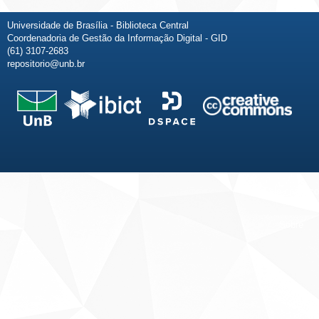
Universidade de Brasília - Biblioteca Central
Coordenadoria de Gestão da Informação Digital - GID
(61) 3107-2683
repositorio@unb.br
Fale conosco
Sobre