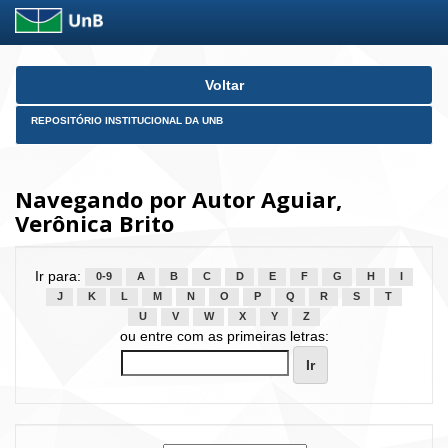
Skip
Voltar
navigation
REPOSITÓRIO INSTITUCIONAL DA UNB
Navegando por Autor Aguiar,
Verônica Brito
Ir para:
0-9
A
B
C
D
E
F
G
H
I
J
K
L
M
N
O
P
Q
R
S
T
U
V
W
X
Y
Z
ou entre com as primeiras letras: