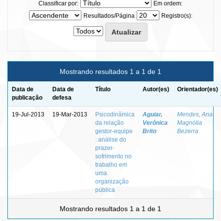
Classificar por:
Em ordem:
Resultados/Página
Registro(s):
Mostrando resultados 1 a 1 de 1
Data de
Data de
Título
Autor(es)
Orientador(es)
publicação
defesa
19-Jul-2013
19-Mar-2013
Psicodinâmica
Aguiar,
Mendes, Ana
da relação
Verônica
Magnólia
gestor-equipe
Brito
Bezerra
: análise do
prazer-
sofrimento no
trabalho em
uma
organização
pública
Mostrando resultados 1 a 1 de 1