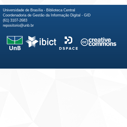
Universidade de Brasília - Biblioteca Central
Coordenadoria de Gestão da Informação Digital - GID
(61) 3107-2683
repositorio@unb.br
Fale conosco
Sobre