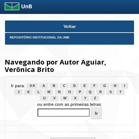
Skip
Voltar
navigation
REPOSITÓRIO INSTITUCIONAL DA UNB
Navegando por Autor Aguiar,
Verônica Brito
Ir para:
0-9
A
B
C
D
E
F
G
H
I
J
K
L
M
N
O
P
Q
R
S
T
U
V
W
X
Y
Z
ou entre com as primeiras letras: