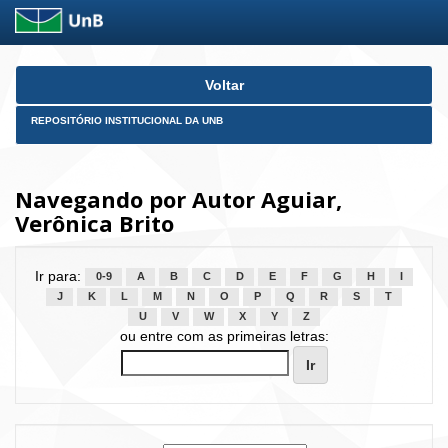
Skip
Voltar
navigation
REPOSITÓRIO INSTITUCIONAL DA UNB
Navegando por Autor Aguiar,
Verônica Brito
Ir para:
0-9
A
B
C
D
E
F
G
H
I
J
K
L
M
N
O
P
Q
R
S
T
U
V
W
X
Y
Z
ou entre com as primeiras letras: