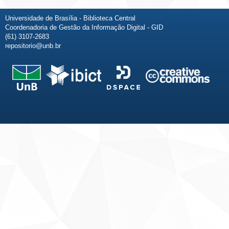
Universidade de Brasília - Biblioteca Central
Coordenadoria de Gestão da Informação Digital - GID
(61) 3107-2683
repositorio@unb.br
Fale conosco
Sobre