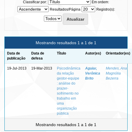
Classificar por:
Em ordem:
Resultados/Página
Registro(s):
Mostrando resultados 1 a 1 de 1
Data de
Data de
Título
Autor(es)
Orientador(es)
publicação
defesa
19-Jul-2013
19-Mar-2013
Psicodinâmica
Aguiar,
Mendes, Ana
da relação
Verônica
Magnólia
gestor-equipe
Brito
Bezerra
: análise do
prazer-
sofrimento no
trabalho em
uma
organização
pública
Mostrando resultados 1 a 1 de 1